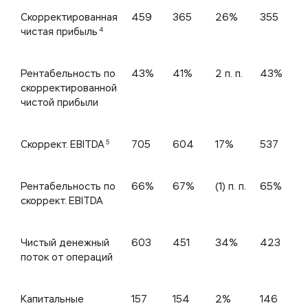
Скорректированная
459
365
26%
355
4
чистая прибыль
Рентабельность по
43%
41%
2 п. п.
43%
0
скорректированной
чистой прибыли
5
Скоррект. EBITDA
705
604
17%
537
Рентабельность по
66%
67%
(1) п. п.
65%
1
скоррект. EBITDA
Чистый денежный
603
451
34%
423
поток от операций
Капитальные
157
154
2%
146