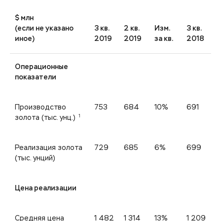
$ млн
(если не указано
3 кв.
2 кв.
Изм.
3 кв.
иное)
2019
2019
за кв.
2018
з
Операционные
показатели
Производство
753
684
10%
691
1
золота (тыс. унц.)
Реализация золота
729
685
6%
699
(тыс. унций)
Цена реализации
Средняя цена
1 482
1 314
13%
1 209