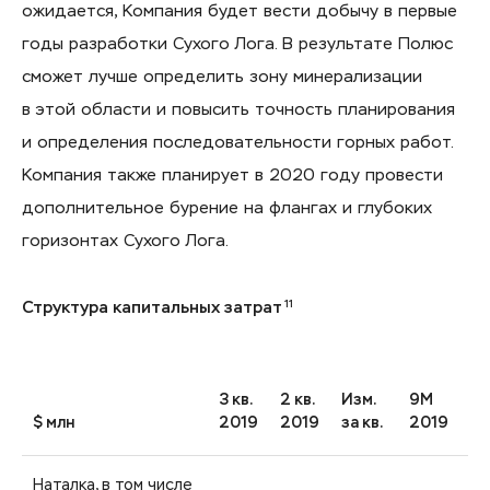
ожидается, Компания будет вести добычу в первые
годы разработки Сухого Лога. В результате Полюс
сможет лучше определить зону минерализации
в этой области и повысить точность планирования
и определения последовательности горных работ.
Компания также планирует в 2020 году провести
дополнительное бурение на флангах и глубоких
горизонтах Сухого Лога.
11
Структура капитальных затрат
3 кв.
2 кв.
Изм.
9M
9
$ млн
2019
2019
за кв.
2019
20
Наталка, в том числе