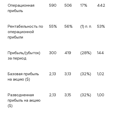
Операционная
590
506
17%
442
прибыль
Рентабельность по
55%
56%
(1) п. п.
53%
2
операционной
прибыли
Прибыль/(убыток)
300
419
(28%)
144
за период
Базовая прибыль
2,13
3,13
(32%)
1,02
на акцию ($)
Разводненная
2,13
3,15
(32%)
1,00
прибыль на акцию
($)