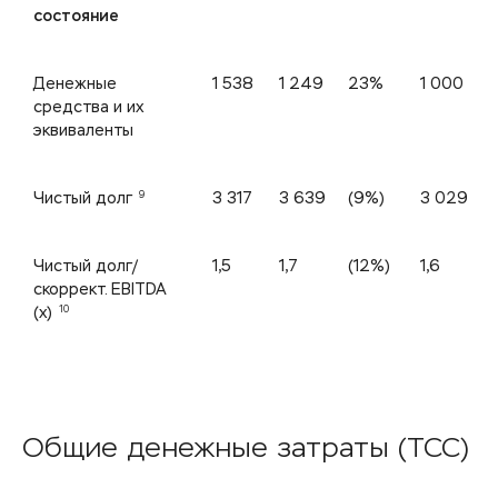
состояние
Денежные
1 538
1 249
23%
1 000
средства и их
эквиваленты
9
Чистый долг
3 317
3 639
(9%)
3 029
Чистый долг/
1,5
1,7
(12%)
1,6
скоррект. EBITDA
10
(x)
Общие денежные затраты (TCC)